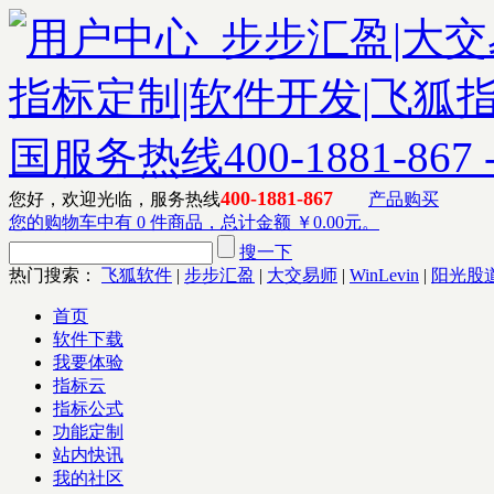
400-1881-867
您好，欢迎光临，服务热线
产品购买
您的购物车中有 0 件商品，总计金额 ￥0.00元。
搜一下
热门搜索：
飞狐软件
|
步步汇盈
|
大交易师
|
WinLevin
|
阳光股
首页
软件下载
我要体验
指标云
指标公式
功能定制
站内快讯
我的社区